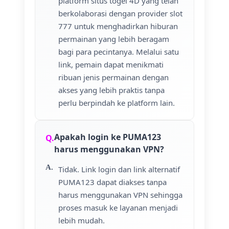
platform situs togel 4D yang telah
berkolaborasi dengan provider slot
777 untuk menghadirkan hiburan
permainan yang lebih beragam
bagi para pecintanya. Melalui satu
link, pemain dapat menikmati
ribuan jenis permainan dengan
akses yang lebih praktis tanpa
perlu berpindah ke platform lain.
Apakah login ke PUMA123
harus menggunakan VPN?
Tidak. Link login dan link alternatif
PUMA123 dapat diakses tanpa
harus menggunakan VPN sehingga
proses masuk ke layanan menjadi
lebih mudah.