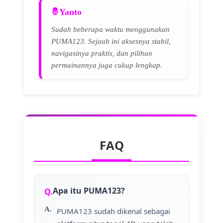
Yanto
Sudah beberapa waktu menggunakan
PUMA123. Sejauh ini aksesnya stabil,
navigasinya praktis, dan pilihan
permainannya juga cukup lengkap.
FAQ
Apa itu PUMA123?
PUMA123 sudah dikenal sebagai