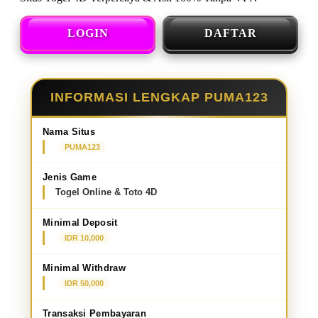
LOGIN
DAFTAR
INFORMASI LENGKAP PUMA123
Nama Situs
PUMA123
Jenis Game
Togel Online & Toto 4D
Minimal Deposit
IDR 10,000
Minimal Withdraw
IDR 50,000
Transaksi Pembayaran