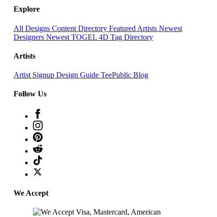
Explore
All Designs
Content Directory
Featured Artists
Newest
Designers
Newest TOGEL 4D
Tag Directory
Artists
Artist Signup
Design Guide
TeePublic Blog
Follow Us
We Accept