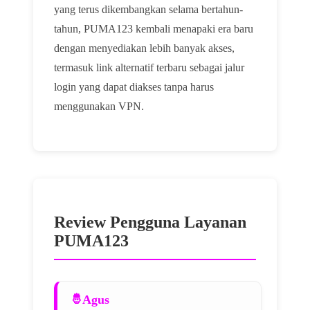
yang terus dikembangkan selama bertahun-
tahun, PUMA123 kembali menapaki era baru
dengan menyediakan lebih banyak akses,
termasuk link alternatif terbaru sebagai jalur
login yang dapat diakses tanpa harus
menggunakan VPN.
Review Pengguna Layanan
PUMA123
Agus