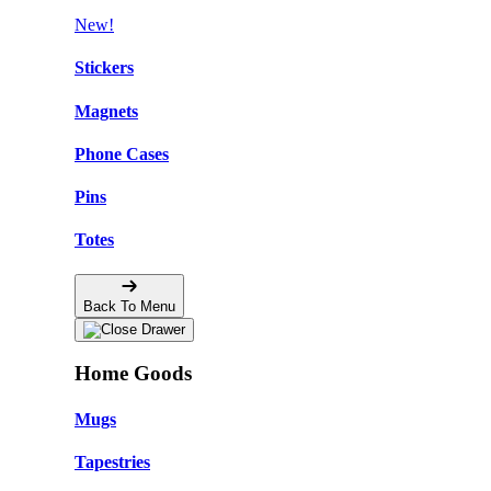
New!
Stickers
Magnets
Phone Cases
Pins
Totes
Back To Menu
Home Goods
Mugs
Tapestries