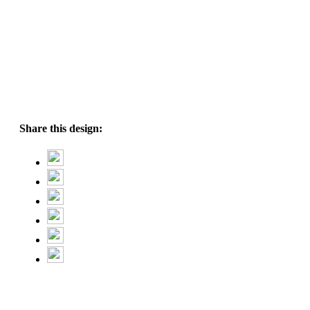
Share this design: