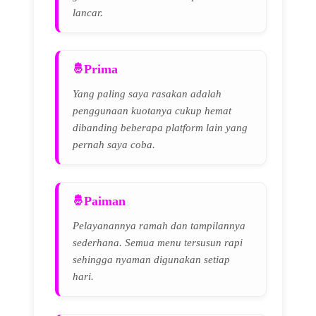
lancar.
Prima
Yang paling saya rasakan adalah
penggunaan kuotanya cukup hemat
dibanding beberapa platform lain yang
pernah saya coba.
Paiman
Pelayanannya ramah dan tampilannya
sederhana. Semua menu tersusun rapi
sehingga nyaman digunakan setiap
hari.