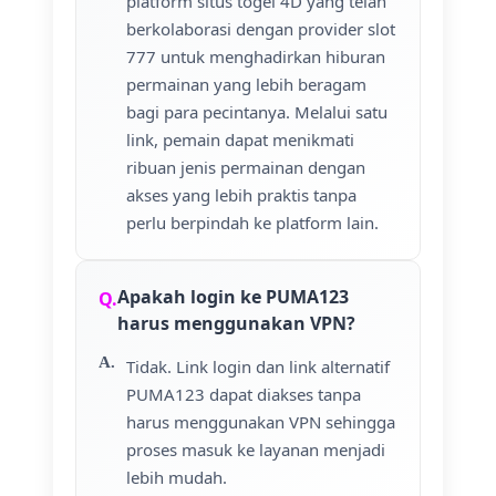
platform situs togel 4D yang telah
berkolaborasi dengan provider slot
777 untuk menghadirkan hiburan
permainan yang lebih beragam
bagi para pecintanya. Melalui satu
link, pemain dapat menikmati
ribuan jenis permainan dengan
akses yang lebih praktis tanpa
perlu berpindah ke platform lain.
Apakah login ke PUMA123
harus menggunakan VPN?
Tidak. Link login dan link alternatif
PUMA123 dapat diakses tanpa
harus menggunakan VPN sehingga
proses masuk ke layanan menjadi
lebih mudah.