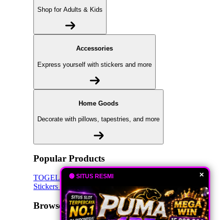
Shop for Adults & Kids
Accessories
Express yourself with stickers and more
Home Goods
Decorate with pillows, tapestries, and more
Popular Products
×
🟢 SITUS RESMI
TOGEL 4D
Shorts
Hoodies
Hats
Kids TOGEL 4D
Stickers
Tank Tops
Mugs
Browse All Topics