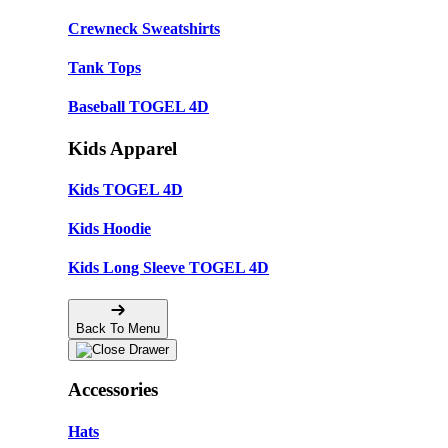
Crewneck Sweatshirts
Tank Tops
Baseball TOGEL 4D
Kids Apparel
Kids TOGEL 4D
Kids Hoodie
Kids Long Sleeve TOGEL 4D
Back To Menu
Accessories
Hats