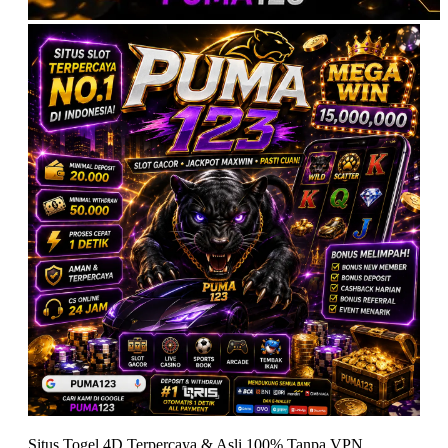
Situs Togel 4D Terpercaya & Asli 100% Tanpa VPN