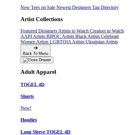
New Tees on Sale
Newest Designers
Tag Directory
Artist Collections
Featured Designers
Artists to Watch
Creators to Watch
AAPI Artists
BIPOC Artists
Black Artists
Celebrate
Women Artists
LGBTQIA Artists
Ukrainian Artists
Back To Menu
Adult Apparel
TOGEL 4D
Shorts
New!
Hoodies
Long Sleeve TOGEL 4D