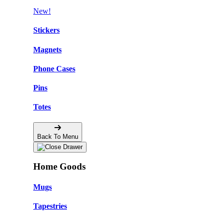
New!
Stickers
Magnets
Phone Cases
Pins
Totes
Back To Menu
Home Goods
Mugs
Tapestries