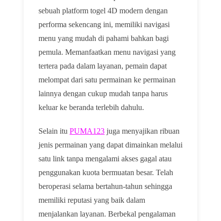
sebuah platform togel 4D modern dengan
performa sekencang ini, memiliki navigasi
menu yang mudah di pahami bahkan bagi
pemula. Memanfaatkan menu navigasi yang
tertera pada dalam layanan, pemain dapat
melompat dari satu permainan ke permainan
lainnya dengan cukup mudah tanpa harus
keluar ke beranda terlebih dahulu.
Selain itu
PUMA123
juga menyajikan ribuan
jenis permainan yang dapat dimainkan melalui
satu link tanpa mengalami akses gagal atau
penggunakan kuota bermuatan besar. Telah
beroperasi selama bertahun-tahun sehingga
memiliki reputasi yang baik dalam
menjalankan layanan. Berbekal pengalaman