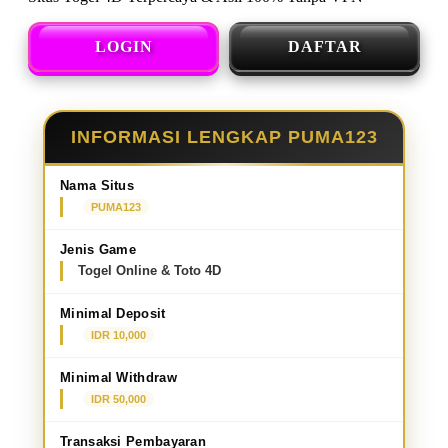
LOGIN
DAFTAR
INFORMASI LENGKAP PUMA123
Nama Situs
PUMA123
Jenis Game
Togel Online & Toto 4D
Minimal Deposit
IDR 10,000
Minimal Withdraw
IDR 50,000
Transaksi Pembayaran