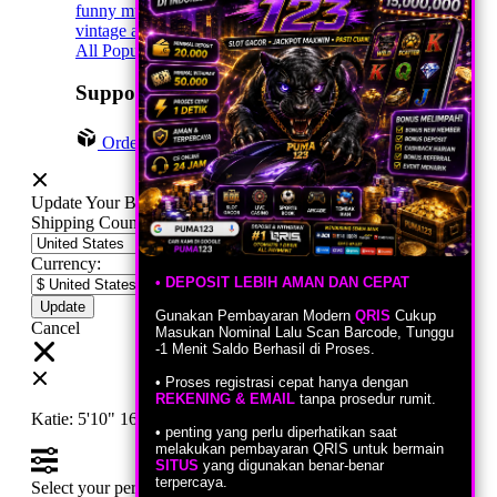
funny
music
anime
movies
television
sports
sci-fi
vintage
animals
drinks
food
politics
All Popular Designs
Support
Order Status
FAQ
Contact Us
Update Your Browsing Preferences
Shipping Country:
Currency:
• DEPOSIT LEBIH AMAN DAN CEPAT
Gunakan Pembayaran Modern
QRIS
Cukup
Cancel
Masukan Nominal Lalu Scan Barcode, Tunggu
-1 Menit Saldo Berhasil di Proses.
• Proses registrasi cepat hanya dengan
REKENING & EMAIL
tanpa prosedur rumit.
Katie:
5'10"
160
• penting yang perlu diperhatikan saat
melakukan pembayaran QRIS untuk bermain
SITUS
yang digunakan benar-benar
terpercaya.
Select your person: