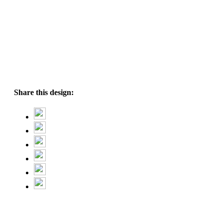
Share this design: