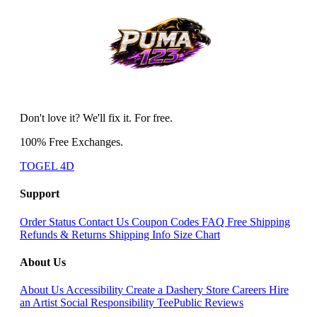
Don't love it? We'll fix it. For free.
100% Free Exchanges.
TOGEL 4D
Support
Order Status
Contact Us
Coupon Codes
FAQ
Free Shipping
Refunds & Returns
Shipping Info
Size Chart
About Us
About Us
Accessibility
Create a Dashery Store
Careers
Hire
an Artist
Social Responsibility
TeePublic Reviews