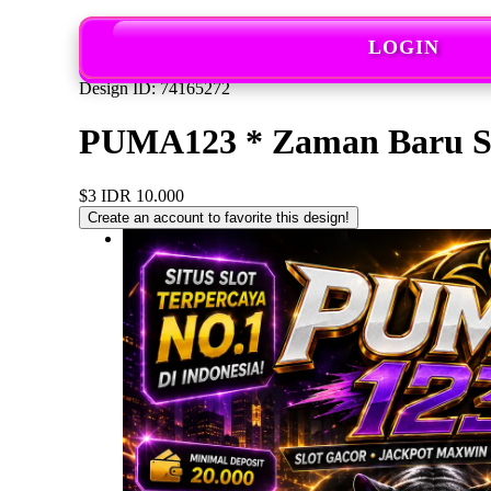
LOGIN
Design ID: 74165272
PUMA123 * Zaman Baru Slo
$3
IDR 10.000
Create an account to favorite this design!