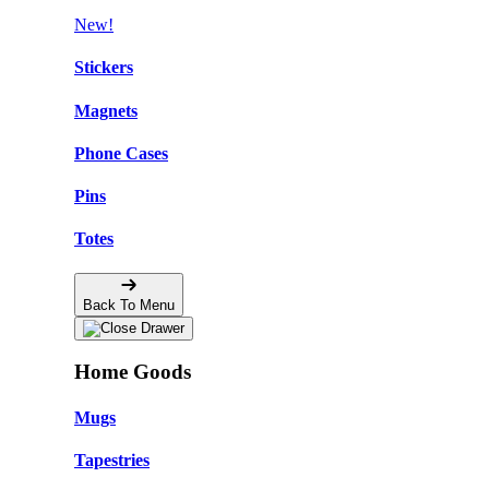
New!
Stickers
Magnets
Phone Cases
Pins
Totes
Back To Menu
Home Goods
Mugs
Tapestries