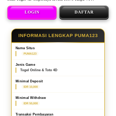
LOGIN
DAFTAR
INFORMASI LENGKAP PUMA123
Nama Situs
PUMA123
Jenis Game
Togel Online & Toto 4D
Minimal Deposit
IDR 10,000
Minimal Withdraw
IDR 50,000
Transaksi Pembayaran