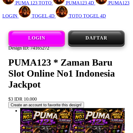
PUMA 123 TOTO
PUMA123 4D
PUMA123
LOGIN
TOGEL 4D
TOTO TOGEL 4D
LOGIN
DAFTAR
Design ID: 74165272
PUMA123 * Zaman Baru
Slot Online No1 Indonesia
Jackpot
$3
IDR 10.000
Create an account to favorite this design!