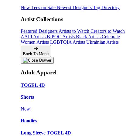
New Tees on Sale
Newest Designers
Tag Directory
Artist Collections
Featured Designers
Artists to Watch
Creators to Watch
AAPI Artists
BIPOC Artists
Black Artists
Celebrate
Women Artists
LGBTQIA Artists
Ukrainian Artists
Back To Menu
Adult Apparel
TOGEL 4D
Shorts
New!
Hoodies
Long Sleeve TOGEL 4D