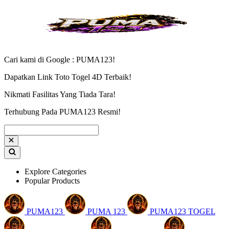
Cari kami di Google : PUMA123!
Dapatkan Link Toto Togel 4D Terbaik!
Nikmati Fasilitas Yang Tiada Tara!
Terhubung Pada PUMA123 Resmi!
Explore Categories
Popular Products
PUMA123
PUMA 123
PUMA123 TOGEL