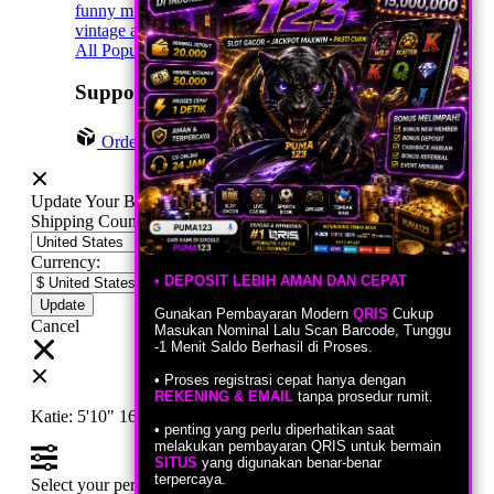
funny
music
anime
movies
television
sports
sci-fi
vintage
animals
drinks
food
politics
All Popular Designs
Support
Order Status
FAQ
Contact Us
Update Your Browsing Preferences
Shipping Country:
Currency:
• DEPOSIT LEBIH AMAN DAN CEPAT
Gunakan Pembayaran Modern
QRIS
Cukup
Cancel
Masukan Nominal Lalu Scan Barcode, Tunggu
-1 Menit Saldo Berhasil di Proses.
• Proses registrasi cepat hanya dengan
REKENING & EMAIL
tanpa prosedur rumit.
Katie:
5'10"
160
• penting yang perlu diperhatikan saat
melakukan pembayaran QRIS untuk bermain
SITUS
yang digunakan benar-benar
terpercaya.
Select your person: