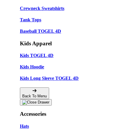
Crewneck Sweatshirts
Tank Tops
Baseball TOGEL 4D
Kids Apparel
Kids TOGEL 4D
Kids Hoodie
Kids Long Sleeve TOGEL 4D
Back To Menu
Accessories
Hats