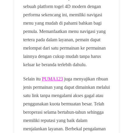
sebuah platform togel 4D modern dengan
performa sekencang ini, memiliki navigasi
menu yang mudah di pahami bahkan bagi
pemula. Memanfaatkan menu navigasi yang
tertera pada dalam layanan, pemain dapat
melompat dari satu permainan ke permainan
lainnya dengan cukup mudah tanpa harus
keluar ke beranda terlebih dahulu.
Selain itu
PUMA123
juga menyajikan ribuan
jenis permainan yang dapat dimainkan melalui
satu link tanpa mengalami akses gagal atau
penggunakan kuota bermuatan besar. Telah
beroperasi selama bertahun-tahun sehingga
memiliki reputasi yang baik dalam
menjalankan layanan. Berbekal pengalaman