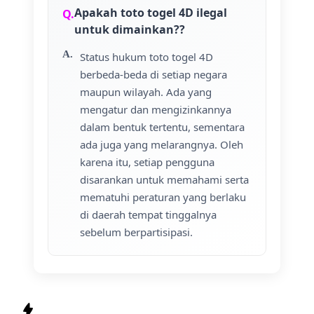
Apakah toto togel 4D ilegal
untuk dimainkan??
Status hukum toto togel 4D
berbeda-beda di setiap negara
maupun wilayah. Ada yang
mengatur dan mengizinkannya
dalam bentuk tertentu, sementara
ada juga yang melarangnya. Oleh
karena itu, setiap pengguna
disarankan untuk memahami serta
mematuhi peraturan yang berlaku
di daerah tempat tinggalnya
sebelum berpartisipasi.