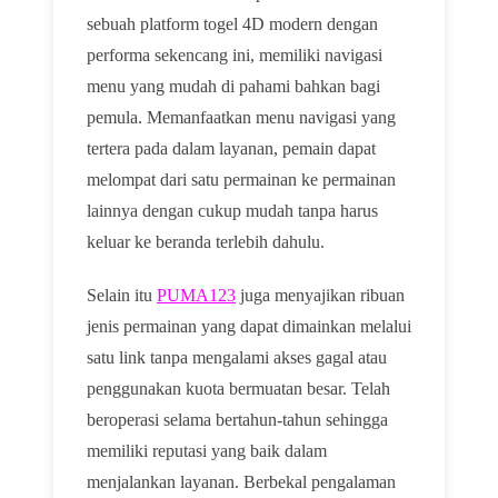
sebuah platform togel 4D modern dengan
performa sekencang ini, memiliki navigasi
menu yang mudah di pahami bahkan bagi
pemula. Memanfaatkan menu navigasi yang
tertera pada dalam layanan, pemain dapat
melompat dari satu permainan ke permainan
lainnya dengan cukup mudah tanpa harus
keluar ke beranda terlebih dahulu.
Selain itu
PUMA123
juga menyajikan ribuan
jenis permainan yang dapat dimainkan melalui
satu link tanpa mengalami akses gagal atau
penggunakan kuota bermuatan besar. Telah
beroperasi selama bertahun-tahun sehingga
memiliki reputasi yang baik dalam
menjalankan layanan. Berbekal pengalaman