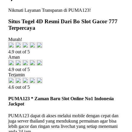
Nikmati
Layanan
Transparan di
PUMA123!
Situs Togel 4D Resmi Dari Bo Slot Gacor 777
Terpercaya
Murah!
4.9 out of 5
Aman
4.9 out of 5
Terjamin
4.6 out of 5
PUMA123 * Zaman Baru Slot Online No1 Indonesia
Jackpot
PUMA123 dapat di akses melalui mobile dengan cepat dan
juga server thailand yang mendukung permainan agar bisa
lebih gacor dan ringan serta livechat yang setiap menemani
anda 24 jam.