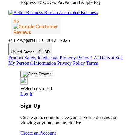
© TP Apparel LLC 2012 - 2025
United States - $ USD
Product Safety
Intellectual Property Policy
CA: Do Not Sell
My Personal Information
Privacy Policy
Terms
Welcome Guest!
Log In
Sign Up
Create an account to save your favorite designs for
viewing anytime, on any device.
Create an Account