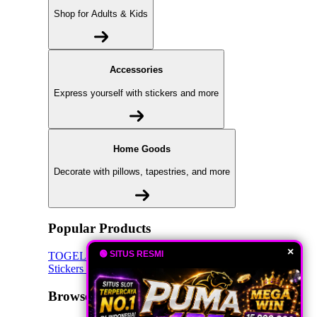
Shop for Adults & Kids
Accessories
Express yourself with stickers and more
Home Goods
Decorate with pillows, tapestries, and more
Popular Products
×
🟢 SITUS RESMI
TOGEL 4D
Shorts
Hoodies
Hats
Kids TOGEL 4D
Stickers
Tank Tops
Mugs
Browse All Topics