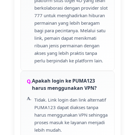
platform situs togel 4D yang telah
berkolaborasi dengan provider slot
777 untuk menghadirkan hiburan
permainan yang lebih beragam
bagi para pecintanya. Melalui satu
link, pemain dapat menikmati
ribuan jenis permainan dengan
akses yang lebih praktis tanpa
perlu berpindah ke platform lain.
Apakah login ke PUMA123
harus menggunakan VPN?
Tidak. Link login dan link alternatif
PUMA123 dapat diakses tanpa
harus menggunakan VPN sehingga
proses masuk ke layanan menjadi
lebih mudah.