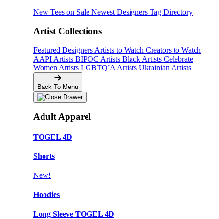
New Tees on Sale
Newest Designers
Tag Directory
Artist Collections
Featured Designers
Artists to Watch
Creators to Watch
AAPI Artists
BIPOC Artists
Black Artists
Celebrate
Women Artists
LGBTQIA Artists
Ukrainian Artists
Back To Menu
Adult Apparel
TOGEL 4D
Shorts
New!
Hoodies
Long Sleeve TOGEL 4D