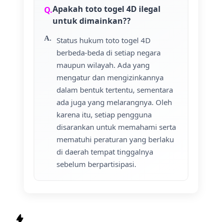
Apakah toto togel 4D ilegal
untuk dimainkan??
Status hukum toto togel 4D
berbeda-beda di setiap negara
maupun wilayah. Ada yang
mengatur dan mengizinkannya
dalam bentuk tertentu, sementara
ada juga yang melarangnya. Oleh
karena itu, setiap pengguna
disarankan untuk memahami serta
mematuhi peraturan yang berlaku
di daerah tempat tinggalnya
sebelum berpartisipasi.