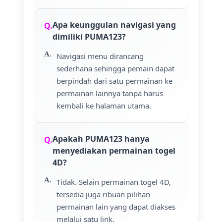
Apa keunggulan navigasi yang
dimiliki PUMA123?
Navigasi menu dirancang
sederhana sehingga pemain dapat
berpindah dari satu permainan ke
permainan lainnya tanpa harus
kembali ke halaman utama.
Apakah PUMA123 hanya
menyediakan permainan togel
4D?
Tidak. Selain permainan togel 4D,
tersedia juga ribuan pilihan
permainan lain yang dapat diakses
melalui satu link.