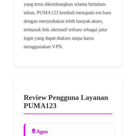
yang terus dikembangkan selama bertahun-
tahun, PUMA123 kembali menapaki era baru
dengan menyediakan lebih banyak akses,
termasuk link alternatif terbaru sebagai jalur
login yang dapat diakses tanpa harus
menggunakan VPN.
Review Pengguna Layanan
PUMA123
Agus