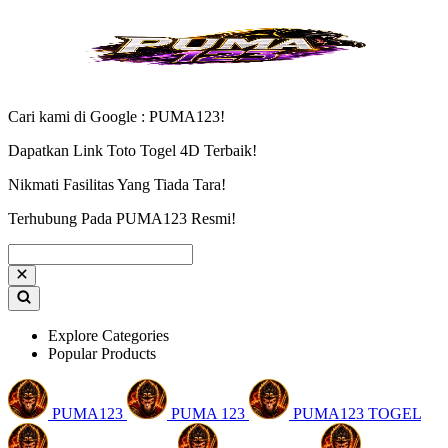
Cari kami di Google : PUMA123!
Dapatkan Link Toto Togel 4D Terbaik!
Nikmati Fasilitas Yang Tiada Tara!
Terhubung Pada PUMA123 Resmi!
Explore Categories
Popular Products
PUMA123
PUMA 123
PUMA123 TOGEL