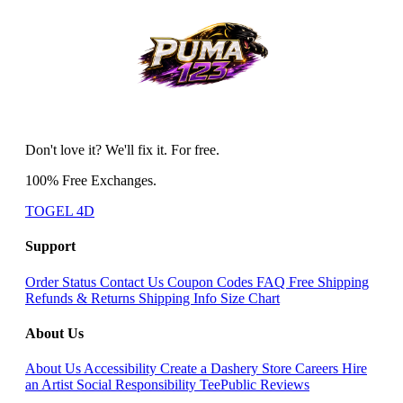
Don't love it? We'll fix it. For free.
100% Free Exchanges.
TOGEL 4D
Support
Order Status
Contact Us
Coupon Codes
FAQ
Free Shipping
Refunds & Returns
Shipping Info
Size Chart
About Us
About Us
Accessibility
Create a Dashery Store
Careers
Hire
an Artist
Social Responsibility
TeePublic Reviews