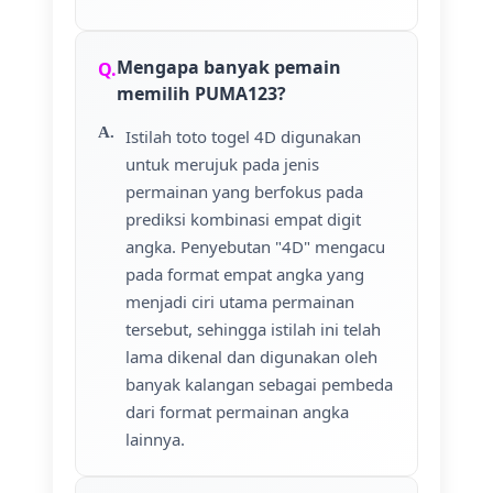
Mengapa banyak pemain
memilih PUMA123?
Istilah toto togel 4D digunakan
untuk merujuk pada jenis
permainan yang berfokus pada
prediksi kombinasi empat digit
angka. Penyebutan "4D" mengacu
pada format empat angka yang
menjadi ciri utama permainan
tersebut, sehingga istilah ini telah
lama dikenal dan digunakan oleh
banyak kalangan sebagai pembeda
dari format permainan angka
lainnya.