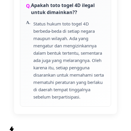
Apakah toto togel 4D ilegal
untuk dimainkan??
Status hukum toto togel 4D
berbeda-beda di setiap negara
maupun wilayah. Ada yang
mengatur dan mengizinkannya
dalam bentuk tertentu, sementara
ada juga yang melarangnya. Oleh
karena itu, setiap pengguna
disarankan untuk memahami serta
mematuhi peraturan yang berlaku
di daerah tempat tinggalnya
sebelum berpartisipasi.