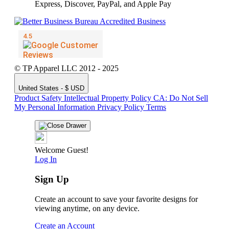
© TP Apparel LLC 2012 - 2025
United States - $ USD
Product Safety
Intellectual Property Policy
CA: Do Not Sell
My Personal Information
Privacy Policy
Terms
Welcome Guest!
Log In
Sign Up
Create an account to save your favorite designs for
viewing anytime, on any device.
Create an Account