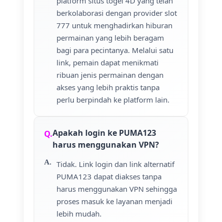
platform situs togel 4D yang telah
berkolaborasi dengan provider slot
777 untuk menghadirkan hiburan
permainan yang lebih beragam
bagi para pecintanya. Melalui satu
link, pemain dapat menikmati
ribuan jenis permainan dengan
akses yang lebih praktis tanpa
perlu berpindah ke platform lain.
Apakah login ke PUMA123
harus menggunakan VPN?
Tidak. Link login dan link alternatif
PUMA123 dapat diakses tanpa
harus menggunakan VPN sehingga
proses masuk ke layanan menjadi
lebih mudah.