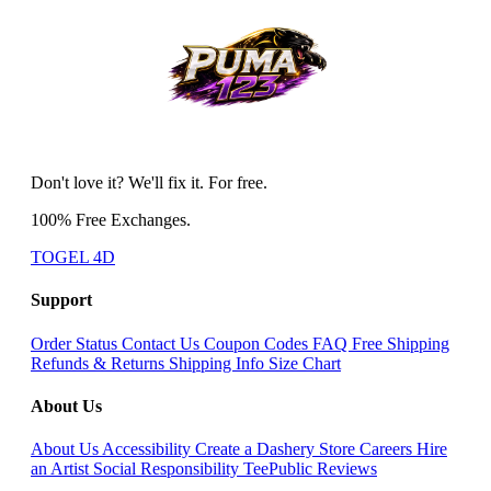
Don't love it? We'll fix it. For free.
100% Free Exchanges.
TOGEL 4D
Support
Order Status
Contact Us
Coupon Codes
FAQ
Free Shipping
Refunds & Returns
Shipping Info
Size Chart
About Us
About Us
Accessibility
Create a Dashery Store
Careers
Hire
an Artist
Social Responsibility
TeePublic Reviews