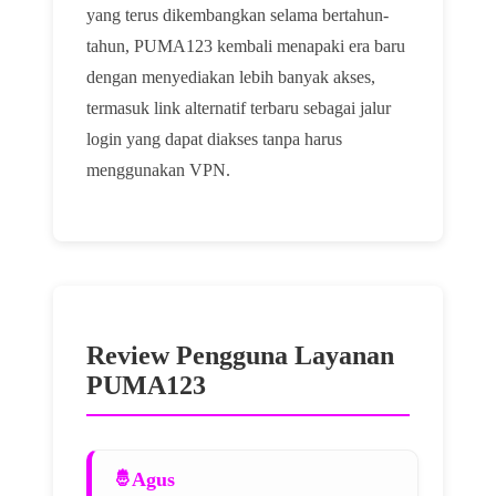
yang terus dikembangkan selama bertahun-
tahun, PUMA123 kembali menapaki era baru
dengan menyediakan lebih banyak akses,
termasuk link alternatif terbaru sebagai jalur
login yang dapat diakses tanpa harus
menggunakan VPN.
Review Pengguna Layanan
PUMA123
Agus