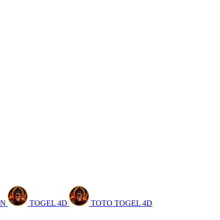
IN
TOGEL 4D
TOTO TOGEL 4D