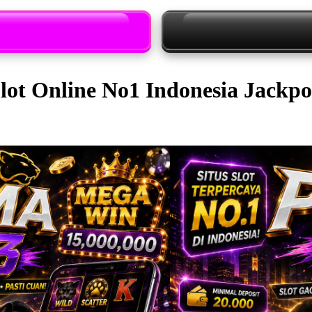
t Online No1 Indonesia Jackpo