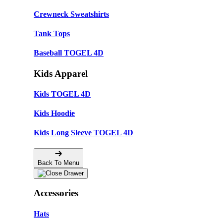
Crewneck Sweatshirts
Tank Tops
Baseball TOGEL 4D
Kids Apparel
Kids TOGEL 4D
Kids Hoodie
Kids Long Sleeve TOGEL 4D
Back To Menu
Accessories
Hats