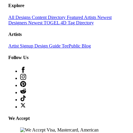
Explore
All Designs
Content Directory
Featured Artists
Newest
Designers
Newest TOGEL 4D
Tag Directory
Artists
Artist Signup
Design Guide
TeePublic Blog
Follow Us
We Accept