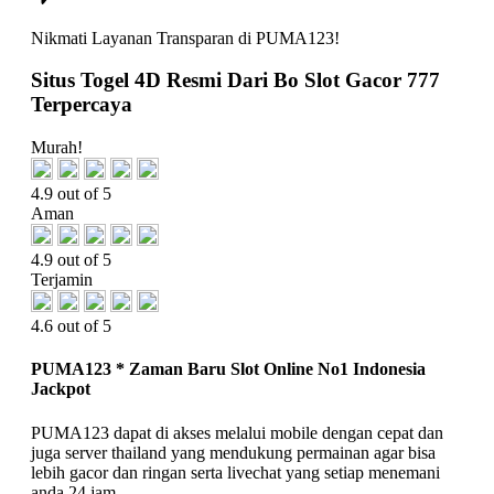
Nikmati
Layanan
Transparan di
PUMA123!
Situs Togel 4D Resmi Dari Bo Slot Gacor 777
Terpercaya
Murah!
4.9 out of 5
Aman
4.9 out of 5
Terjamin
4.6 out of 5
PUMA123 * Zaman Baru Slot Online No1 Indonesia
Jackpot
PUMA123 dapat di akses melalui mobile dengan cepat dan
juga server thailand yang mendukung permainan agar bisa
lebih gacor dan ringan serta livechat yang setiap menemani
anda 24 jam.