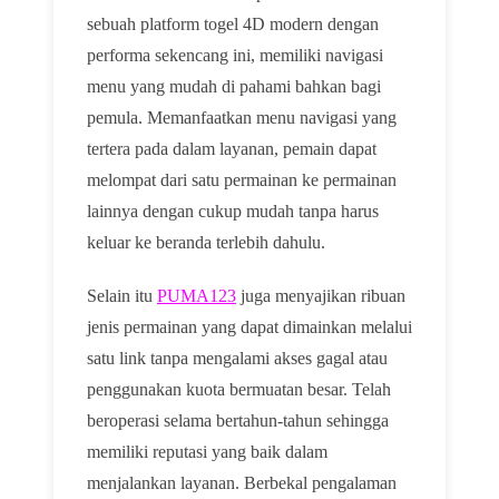
sebuah platform togel 4D modern dengan
performa sekencang ini, memiliki navigasi
menu yang mudah di pahami bahkan bagi
pemula. Memanfaatkan menu navigasi yang
tertera pada dalam layanan, pemain dapat
melompat dari satu permainan ke permainan
lainnya dengan cukup mudah tanpa harus
keluar ke beranda terlebih dahulu.
Selain itu
PUMA123
juga menyajikan ribuan
jenis permainan yang dapat dimainkan melalui
satu link tanpa mengalami akses gagal atau
penggunakan kuota bermuatan besar. Telah
beroperasi selama bertahun-tahun sehingga
memiliki reputasi yang baik dalam
menjalankan layanan. Berbekal pengalaman