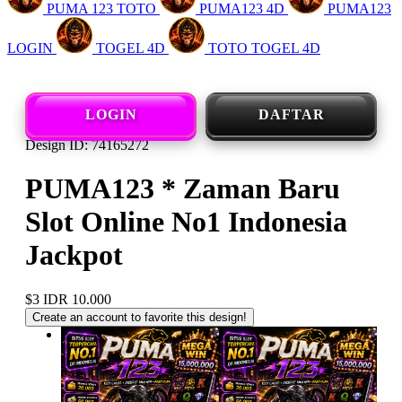
PUMA 123 TOTO
PUMA123 4D
PUMA123
LOGIN
TOGEL 4D
TOTO TOGEL 4D
LOGIN
DAFTAR
Design ID: 74165272
PUMA123 * Zaman Baru
Slot Online No1 Indonesia
Jackpot
$3
IDR 10.000
Create an account to favorite this design!