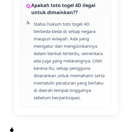
Apakah toto togel 4D ilegal
untuk dimainkan??
Status hukum toto togel 4D
berbeda-beda di setiap negara
maupun wilayah. Ada yang
mengatur dan mengizinkannya
dalam bentuk tertentu, sementara
ada juga yang melarangnya. Oleh
karena itu, setiap pengguna
disarankan untuk memahami serta
mematuhi peraturan yang berlaku
di daerah tempat tinggalnya
sebelum berpartisipasi.