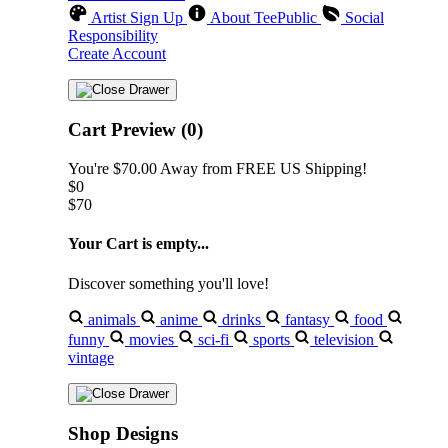
Artist Sign Up
About TeePublic
Social
Responsibility
Create Account
Cart Preview (0)
You're
$70.00
Away from
FREE US Shipping!
$0
$70
Your Cart is empty...
Discover something you'll love!
animals
anime
drinks
fantasy
food
funny
movies
sci-fi
sports
television
vintage
Shop Designs