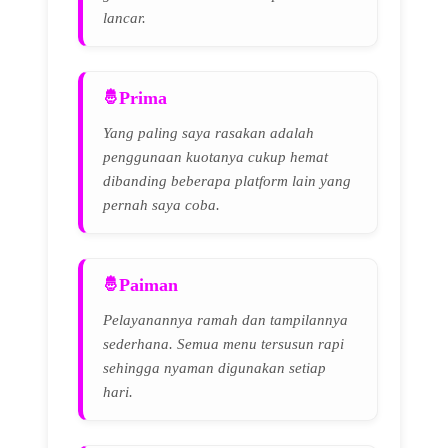
lancar.
Prima
Yang paling saya rasakan adalah
penggunaan kuotanya cukup hemat
dibanding beberapa platform lain yang
pernah saya coba.
Paiman
Pelayanannya ramah dan tampilannya
sederhana. Semua menu tersusun rapi
sehingga nyaman digunakan setiap
hari.