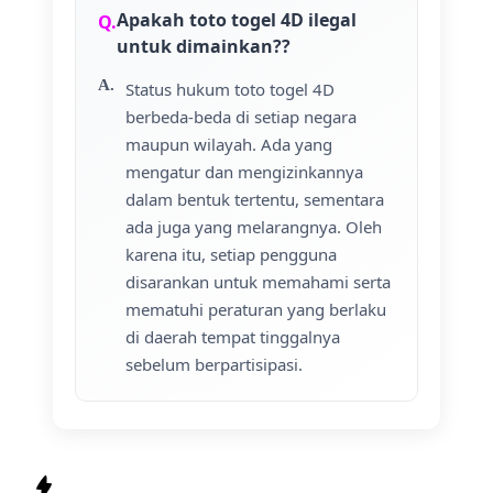
Apakah toto togel 4D ilegal
untuk dimainkan??
Status hukum toto togel 4D
berbeda-beda di setiap negara
maupun wilayah. Ada yang
mengatur dan mengizinkannya
dalam bentuk tertentu, sementara
ada juga yang melarangnya. Oleh
karena itu, setiap pengguna
disarankan untuk memahami serta
mematuhi peraturan yang berlaku
di daerah tempat tinggalnya
sebelum berpartisipasi.