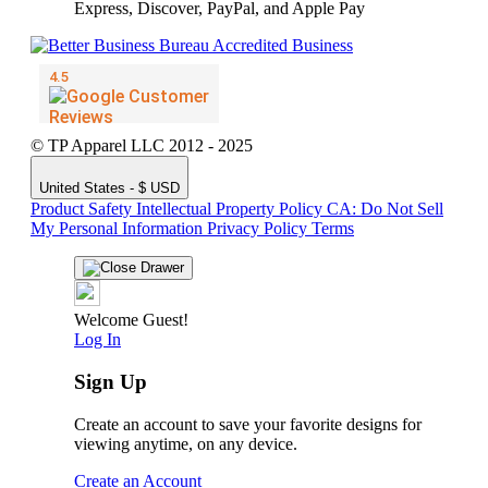
© TP Apparel LLC 2012 - 2025
United States - $ USD
Product Safety
Intellectual Property Policy
CA: Do Not Sell
My Personal Information
Privacy Policy
Terms
Welcome Guest!
Log In
Sign Up
Create an account to save your favorite designs for
viewing anytime, on any device.
Create an Account