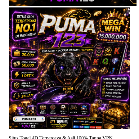
Situs Togel 4D Terpercaya & Asli 100% Tanpa VPN