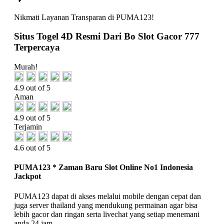
Nikmati
Layanan
Transparan di
PUMA123!
Situs Togel 4D Resmi Dari Bo Slot Gacor 777
Terpercaya
Murah!
4.9 out of 5
Aman
4.9 out of 5
Terjamin
4.6 out of 5
PUMA123 * Zaman Baru Slot Online No1 Indonesia
Jackpot
PUMA123 dapat di akses melalui mobile dengan cepat dan
juga server thailand yang mendukung permainan agar bisa
lebih gacor dan ringan serta livechat yang setiap menemani
anda 24 jam.