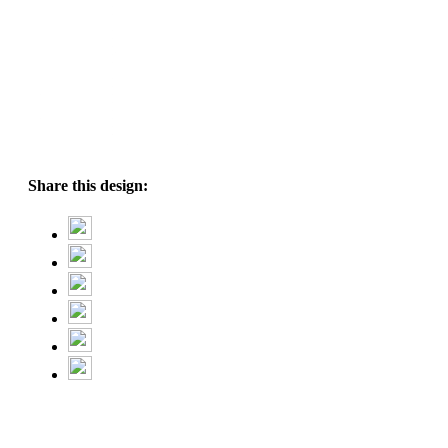
Share this design: