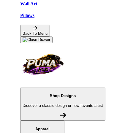
Wall Art
Pillows
Back To Menu
Shop Designs
Discover a classic design or new favorite artist
Apparel