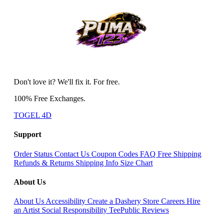
Don't love it? We'll fix it. For free.
100% Free Exchanges.
TOGEL 4D
Support
Order Status
Contact Us
Coupon Codes
FAQ
Free Shipping
Refunds & Returns
Shipping Info
Size Chart
About Us
About Us
Accessibility
Create a Dashery Store
Careers
Hire
an Artist
Social Responsibility
TeePublic Reviews