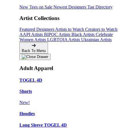
New Tees on Sale
Newest Designers
Tag Directory
Artist Collections
Featured Designers
Artists to Watch
Creators to Watch
AAPI Artists
BIPOC Artists
Black Artists
Celebrate
Women Artists
LGBTQIA Artists
Ukrainian Artists
Back To Menu
Adult Apparel
TOGEL 4D
Shorts
New!
Hoodies
Long Sleeve TOGEL 4D