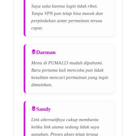
Saya suka karena login tidak ribet.
Tanpa VPN pun tetap bisa masuk dan
perpindahan antar permainan terasa
cepat.
Darman
Menu di PUMA123 mudah dipahami.
Baru pertama kali mencoba pun tidak
kesulitan mencari permainan yang ingin
dimainkan.
Sandy
Link alternatifnya cukup membantu
ketika link utama sedang tidak saya
gunakan. Proses akses tetap terasa