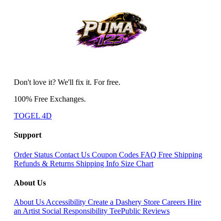
Don't love it? We'll fix it. For free.
100% Free Exchanges.
TOGEL 4D
Support
Order Status
Contact Us
Coupon Codes
FAQ
Free Shipping
Refunds & Returns
Shipping Info
Size Chart
About Us
About Us
Accessibility
Create a Dashery Store
Careers
Hire
an Artist
Social Responsibility
TeePublic Reviews