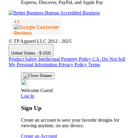
© TP Apparel LLC 2012 - 2025
United States - $ USD
Product Safety
Intellectual Property Policy
CA: Do Not Sell
My Personal Information
Privacy Policy
Terms
Welcome Guest!
Log In
Sign Up
Create an account to save your favorite designs for
viewing anytime, on any device.
Create an Account