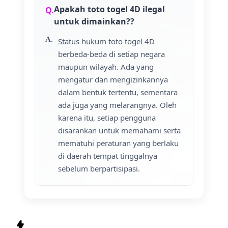
Apakah toto togel 4D ilegal
untuk dimainkan??
Status hukum toto togel 4D
berbeda-beda di setiap negara
maupun wilayah. Ada yang
mengatur dan mengizinkannya
dalam bentuk tertentu, sementara
ada juga yang melarangnya. Oleh
karena itu, setiap pengguna
disarankan untuk memahami serta
mematuhi peraturan yang berlaku
di daerah tempat tinggalnya
sebelum berpartisipasi.