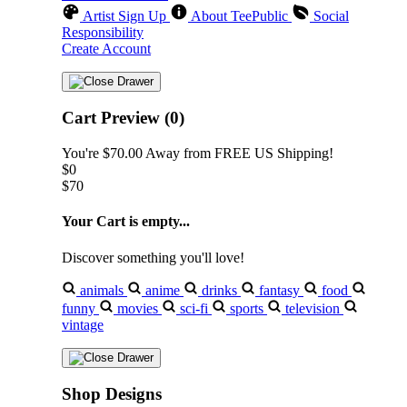
Artist Sign Up
About TeePublic
Social
Responsibility
Create Account
Cart Preview (0)
You're
$70.00
Away from
FREE US Shipping!
$0
$70
Your Cart is empty...
Discover something you'll love!
animals
anime
drinks
fantasy
food
funny
movies
sci-fi
sports
television
vintage
Shop Designs