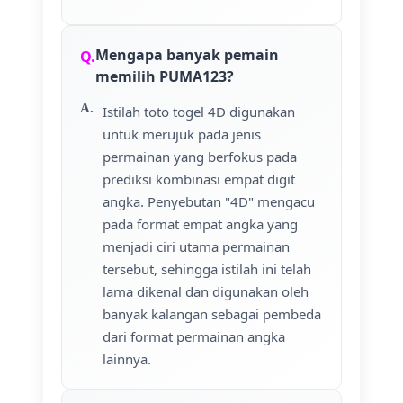
Mengapa banyak pemain
memilih PUMA123?
Istilah toto togel 4D digunakan
untuk merujuk pada jenis
permainan yang berfokus pada
prediksi kombinasi empat digit
angka. Penyebutan "4D" mengacu
pada format empat angka yang
menjadi ciri utama permainan
tersebut, sehingga istilah ini telah
lama dikenal dan digunakan oleh
banyak kalangan sebagai pembeda
dari format permainan angka
lainnya.