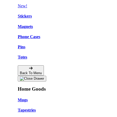
New!
Stickers
Magnets
Phone Cases
Pins
Totes
Back To Menu
Home Goods
Mugs
Tapestries