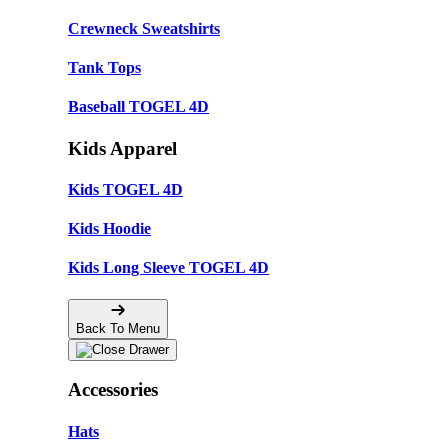
Crewneck Sweatshirts
Tank Tops
Baseball TOGEL 4D
Kids Apparel
Kids TOGEL 4D
Kids Hoodie
Kids Long Sleeve TOGEL 4D
Back To Menu
Accessories
Hats