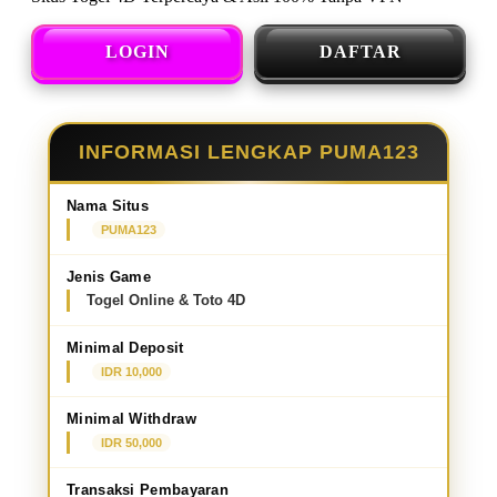
LOGIN
DAFTAR
INFORMASI LENGKAP PUMA123
Nama Situs
PUMA123
Jenis Game
Togel Online & Toto 4D
Minimal Deposit
IDR 10,000
Minimal Withdraw
IDR 50,000
Transaksi Pembayaran