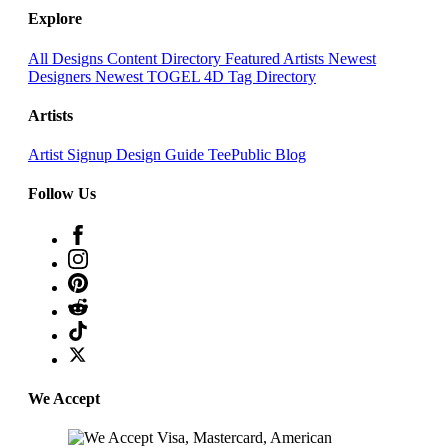
Explore
All Designs
Content Directory
Featured Artists
Newest
Designers
Newest TOGEL 4D
Tag Directory
Artists
Artist Signup
Design Guide
TeePublic Blog
Follow Us
We Accept