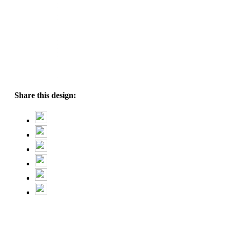
Share this design: