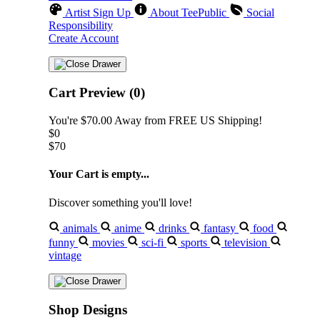
Artist Sign Up
About TeePublic
Social
Responsibility
Create Account
Cart Preview (0)
You're
$70.00
Away from
FREE US Shipping!
$0
$70
Your Cart is empty...
Discover something you'll love!
animals
anime
drinks
fantasy
food
funny
movies
sci-fi
sports
television
vintage
Shop Designs