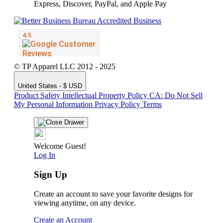
© TP Apparel LLC 2012 - 2025
United States - $ USD
Product Safety
Intellectual Property Policy
CA: Do Not Sell
My Personal Information
Privacy Policy
Terms
Welcome Guest!
Log In
Sign Up
Create an account to save your favorite designs for
viewing anytime, on any device.
Create an Account