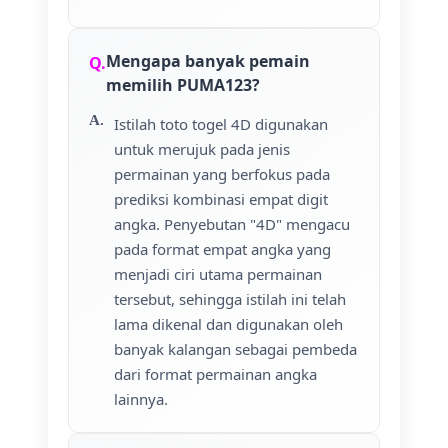
Mengapa banyak pemain
memilih PUMA123?
Istilah toto togel 4D digunakan
untuk merujuk pada jenis
permainan yang berfokus pada
prediksi kombinasi empat digit
angka. Penyebutan "4D" mengacu
pada format empat angka yang
menjadi ciri utama permainan
tersebut, sehingga istilah ini telah
lama dikenal dan digunakan oleh
banyak kalangan sebagai pembeda
dari format permainan angka
lainnya.