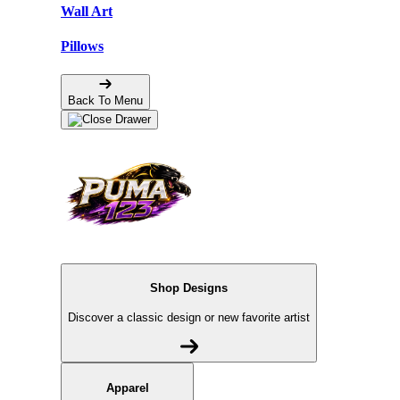
Wall Art
Pillows
Back To Menu
Shop Designs
Discover a classic design or new favorite artist
Apparel