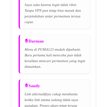
Saya suka karena login tidak ribet.
Tanpa VPN pun tetap bisa masuk dan
perpindahan antar permainan terasa
cepat.
Darman
Menu di PUMA123 mudah dipahami.
Baru pertama kali mencoba pun tidak
kesulitan mencari permainan yang ingin
dimainkan.
Sandy
Link alternatifnya cukup membantu
ketika link utama sedang tidak saya
gunakan. Proses akses tetap terasa