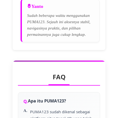
Yanto
Sudah beberapa waktu menggunakan
PUMA123. Sejauh ini aksesnya stabil,
navigasinya praktis, dan pilihan
permainannya juga cukup lengkap.
FAQ
Apa itu PUMA123?
PUMA123 sudah dikenal sebagai