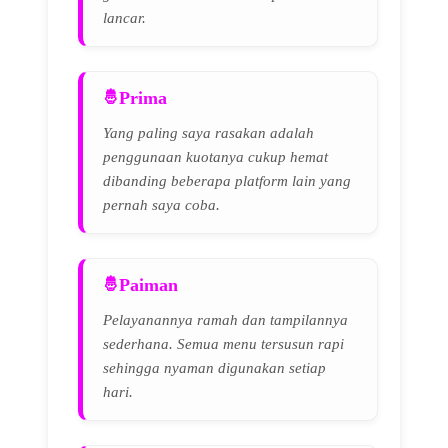
lancar.
Prima
Yang paling saya rasakan adalah
penggunaan kuotanya cukup hemat
dibanding beberapa platform lain yang
pernah saya coba.
Paiman
Pelayanannya ramah dan tampilannya
sederhana. Semua menu tersusun rapi
sehingga nyaman digunakan setiap
hari.