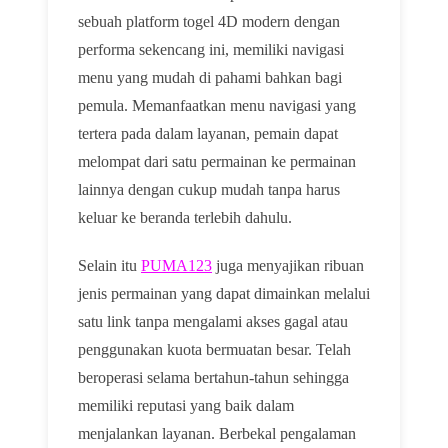
sebuah platform togel 4D modern dengan
performa sekencang ini, memiliki navigasi
menu yang mudah di pahami bahkan bagi
pemula. Memanfaatkan menu navigasi yang
tertera pada dalam layanan, pemain dapat
melompat dari satu permainan ke permainan
lainnya dengan cukup mudah tanpa harus
keluar ke beranda terlebih dahulu.
Selain itu
PUMA123
juga menyajikan ribuan
jenis permainan yang dapat dimainkan melalui
satu link tanpa mengalami akses gagal atau
penggunakan kuota bermuatan besar. Telah
beroperasi selama bertahun-tahun sehingga
memiliki reputasi yang baik dalam
menjalankan layanan. Berbekal pengalaman