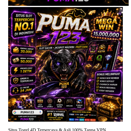
Situs Togel 4D Terpercaya & Asli 100% Tanpa VPN