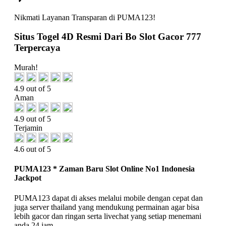
Nikmati
Layanan
Transparan di
PUMA123!
Situs Togel 4D Resmi Dari Bo Slot Gacor 777
Terpercaya
Murah!
4.9 out of 5
Aman
4.9 out of 5
Terjamin
4.6 out of 5
PUMA123 * Zaman Baru Slot Online No1 Indonesia
Jackpot
PUMA123 dapat di akses melalui mobile dengan cepat dan
juga server thailand yang mendukung permainan agar bisa
lebih gacor dan ringan serta livechat yang setiap menemani
anda 24 jam.