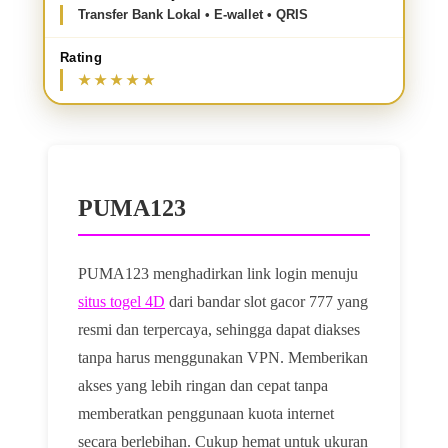
Transfer Bank Lokal • E-wallet • QRIS
Rating
PUMA123
PUMA123 menghadirkan link login menuju
situs togel 4D
dari bandar slot gacor 777 yang
resmi dan terpercaya, sehingga dapat diakses
tanpa harus menggunakan VPN. Memberikan
akses yang lebih ringan dan cepat tanpa
memberatkan penggunaan kuota internet
secara berlebihan. Cukup hemat untuk ukuran