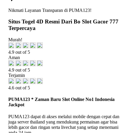
Nikmati
Layanan
Transparan di
PUMA123!
Situs Togel 4D Resmi Dari Bo Slot Gacor 777
Terpercaya
Murah!
4.9 out of 5
Aman
4.9 out of 5
Terjamin
4.6 out of 5
PUMA123 * Zaman Baru Slot Online No1 Indonesia
Jackpot
PUMA123 dapat di akses melalui mobile dengan cepat dan
juga server thailand yang mendukung permainan agar bisa
lebih gacor dan ringan serta livechat yang setiap menemani
anda 24 jam.