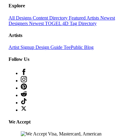
Explore
All Designs
Content Directory
Featured Artists
Newest
Designers
Newest TOGEL 4D
Tag Directory
Artists
Artist Signup
Design Guide
TeePublic Blog
Follow Us
We Accept