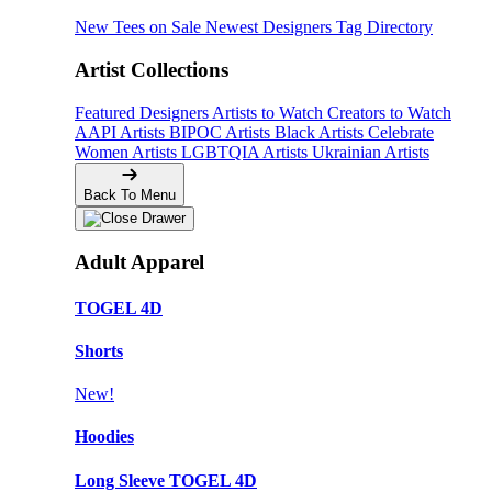
New Tees on Sale
Newest Designers
Tag Directory
Artist Collections
Featured Designers
Artists to Watch
Creators to Watch
AAPI Artists
BIPOC Artists
Black Artists
Celebrate
Women Artists
LGBTQIA Artists
Ukrainian Artists
Back To Menu
Adult Apparel
TOGEL 4D
Shorts
New!
Hoodies
Long Sleeve TOGEL 4D