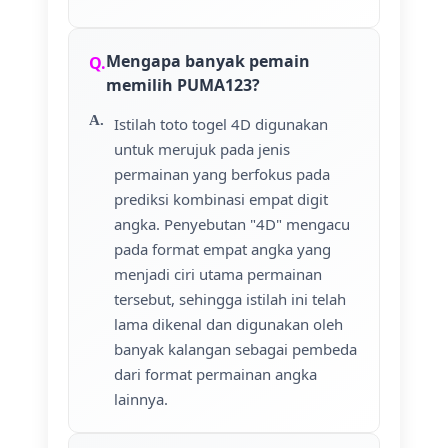
Mengapa banyak pemain
memilih PUMA123?
Istilah toto togel 4D digunakan
untuk merujuk pada jenis
permainan yang berfokus pada
prediksi kombinasi empat digit
angka. Penyebutan "4D" mengacu
pada format empat angka yang
menjadi ciri utama permainan
tersebut, sehingga istilah ini telah
lama dikenal dan digunakan oleh
banyak kalangan sebagai pembeda
dari format permainan angka
lainnya.