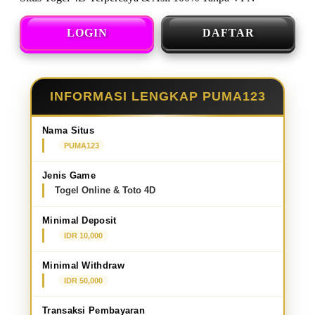
LOGIN
DAFTAR
INFORMASI LENGKAP PUMA123
Nama Situs
PUMA123
Jenis Game
Togel Online & Toto 4D
Minimal Deposit
IDR 10,000
Minimal Withdraw
IDR 50,000
Transaksi Pembayaran