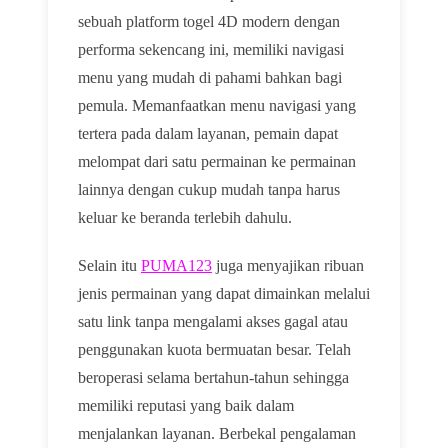
sebuah platform togel 4D modern dengan
performa sekencang ini, memiliki navigasi
menu yang mudah di pahami bahkan bagi
pemula. Memanfaatkan menu navigasi yang
tertera pada dalam layanan, pemain dapat
melompat dari satu permainan ke permainan
lainnya dengan cukup mudah tanpa harus
keluar ke beranda terlebih dahulu.
Selain itu
PUMA123
juga menyajikan ribuan
jenis permainan yang dapat dimainkan melalui
satu link tanpa mengalami akses gagal atau
penggunakan kuota bermuatan besar. Telah
beroperasi selama bertahun-tahun sehingga
memiliki reputasi yang baik dalam
menjalankan layanan. Berbekal pengalaman