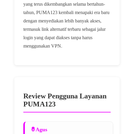
yang terus dikembangkan selama bertahun-
tahun, PUMA123 kembali menapaki era baru
dengan menyediakan lebih banyak akses,
termasuk link alternatif terbaru sebagai jalur
login yang dapat diakses tanpa harus
menggunakan VPN.
Review Pengguna Layanan
PUMA123
Agus