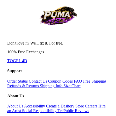
Don't love it? We'll fix it. For free.
100% Free Exchanges.
TOGEL 4D
Support
Order Status
Contact Us
Coupon Codes
FAQ
Free Shipping
Refunds & Returns
Shipping Info
Size Chart
About Us
About Us
Accessibility
Create a Dashery Store
Careers
Hire
an Artist
Social Responsibility
TeePublic Reviews