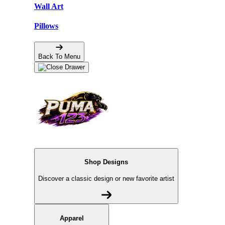
Wall Art
Pillows
Back To Menu
Shop Designs
Discover a classic design or new favorite artist
Apparel