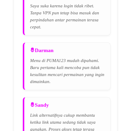
Saya suka karena login tidak ribet.
Tanpa VPN pun tetap bisa masuk dan
perpindahan antar permainan terasa
cepat.
Darman
Menu di PUMA123 mudah dipahami.
Baru pertama kali mencoba pun tidak
kesulitan mencari permainan yang ingin
dimainkan.
Sandy
Link alternatifnya cukup membantu
ketika link utama sedang tidak saya
gunakan. Proses akses tetap terasa