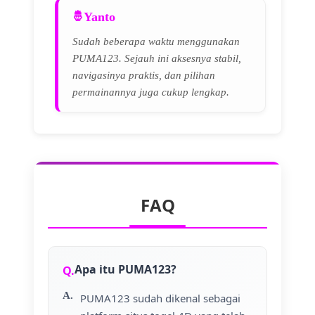
Yanto
Sudah beberapa waktu menggunakan
PUMA123. Sejauh ini aksesnya stabil,
navigasinya praktis, dan pilihan
permainannya juga cukup lengkap.
FAQ
Apa itu PUMA123?
PUMA123 sudah dikenal sebagai