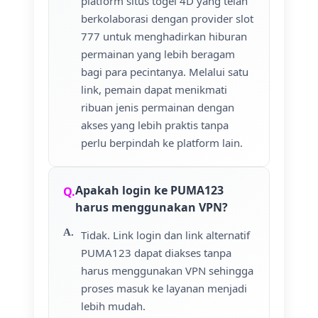
platform situs togel 4D yang telah
berkolaborasi dengan provider slot
777 untuk menghadirkan hiburan
permainan yang lebih beragam
bagi para pecintanya. Melalui satu
link, pemain dapat menikmati
ribuan jenis permainan dengan
akses yang lebih praktis tanpa
perlu berpindah ke platform lain.
Apakah login ke PUMA123
harus menggunakan VPN?
Tidak. Link login dan link alternatif
PUMA123 dapat diakses tanpa
harus menggunakan VPN sehingga
proses masuk ke layanan menjadi
lebih mudah.