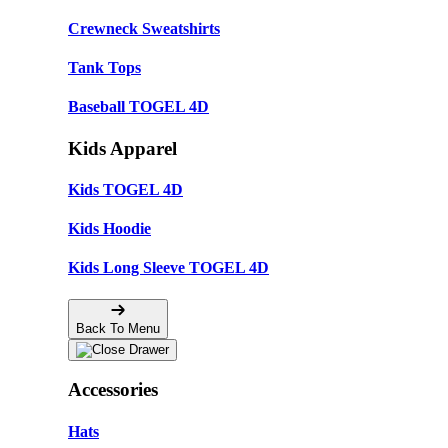
Crewneck Sweatshirts
Tank Tops
Baseball TOGEL 4D
Kids Apparel
Kids TOGEL 4D
Kids Hoodie
Kids Long Sleeve TOGEL 4D
Back To Menu
Accessories
Hats