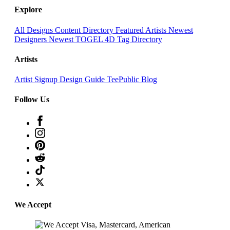
Explore
All Designs
Content Directory
Featured Artists
Newest
Designers
Newest TOGEL 4D
Tag Directory
Artists
Artist Signup
Design Guide
TeePublic Blog
Follow Us
We Accept