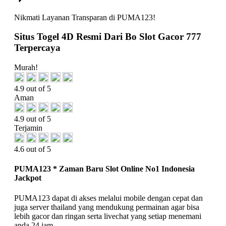
Nikmati
Layanan
Transparan di
PUMA123!
Situs Togel 4D Resmi Dari Bo Slot Gacor 777
Terpercaya
Murah!
4.9 out of 5
Aman
4.9 out of 5
Terjamin
4.6 out of 5
PUMA123 * Zaman Baru Slot Online No1 Indonesia
Jackpot
PUMA123 dapat di akses melalui mobile dengan cepat dan
juga server thailand yang mendukung permainan agar bisa
lebih gacor dan ringan serta livechat yang setiap menemani
anda 24 jam.