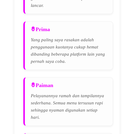
lancar.
Prima
Yang paling saya rasakan adalah
penggunaan kuotanya cukup hemat
dibanding beberapa platform lain yang
pernah saya coba.
Paiman
Pelayanannya ramah dan tampilannya
sederhana. Semua menu tersusun rapi
sehingga nyaman digunakan setiap
hari.