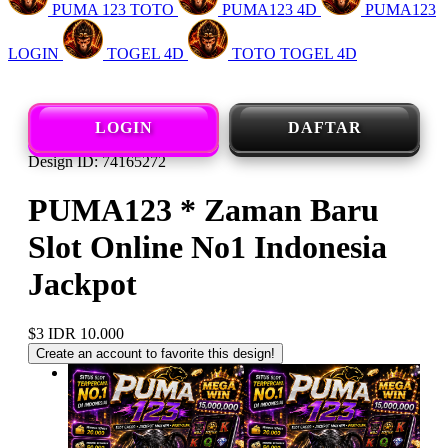
PUMA 123 TOTO
PUMA123 4D
PUMA123
LOGIN
TOGEL 4D
TOTO TOGEL 4D
LOGIN
DAFTAR
Design ID: 74165272
PUMA123 * Zaman Baru
Slot Online No1 Indonesia
Jackpot
$3
IDR 10.000
Create an account to favorite this design!