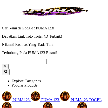
Cari kami di Google : PUMA123!
Dapatkan Link Toto Togel 4D Terbaik!
Nikmati Fasilitas Yang Tiada Tara!
Terhubung Pada PUMA123 Resmi!
Explore Categories
Popular Products
PUMA123
PUMA 123
PUMA123 TOGEL