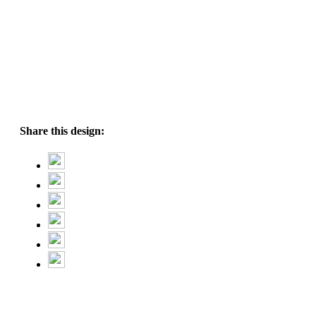
Share this design: