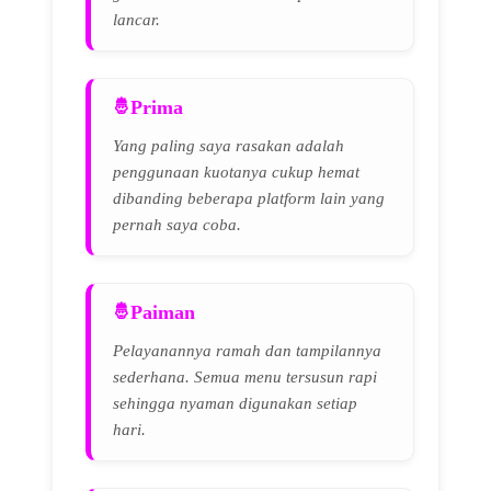
lancar.
Prima
Yang paling saya rasakan adalah
penggunaan kuotanya cukup hemat
dibanding beberapa platform lain yang
pernah saya coba.
Paiman
Pelayanannya ramah dan tampilannya
sederhana. Semua menu tersusun rapi
sehingga nyaman digunakan setiap
hari.