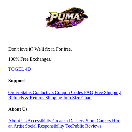
Don't love it? We'll fix it. For free.
100% Free Exchanges.
TOGEL 4D
Support
Order Status
Contact Us
Coupon Codes
FAQ
Free Shipping
Refunds & Returns
Shipping Info
Size Chart
About Us
About Us
Accessibility
Create a Dashery Store
Careers
Hire
an Artist
Social Responsibility
TeePublic Reviews