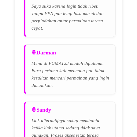
Saya suka karena login tidak ribet.
Tanpa VPN pun tetap bisa masuk dan
perpindahan antar permainan terasa
cepat.
Darman
Menu di PUMA123 mudah dipahami.
Baru pertama kali mencoba pun tidak
kesulitan mencari permainan yang ingin
dimainkan.
Sandy
Link alternatifnya cukup membantu
ketika link utama sedang tidak saya
gunakan. Proses akses tetap terasa