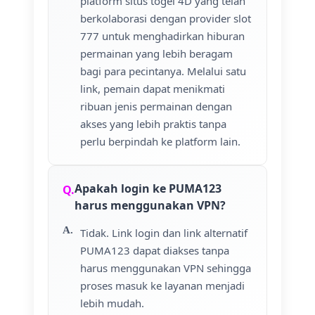
platform situs togel 4D yang telah
berkolaborasi dengan provider slot
777 untuk menghadirkan hiburan
permainan yang lebih beragam
bagi para pecintanya. Melalui satu
link, pemain dapat menikmati
ribuan jenis permainan dengan
akses yang lebih praktis tanpa
perlu berpindah ke platform lain.
Apakah login ke PUMA123
harus menggunakan VPN?
Tidak. Link login dan link alternatif
PUMA123 dapat diakses tanpa
harus menggunakan VPN sehingga
proses masuk ke layanan menjadi
lebih mudah.