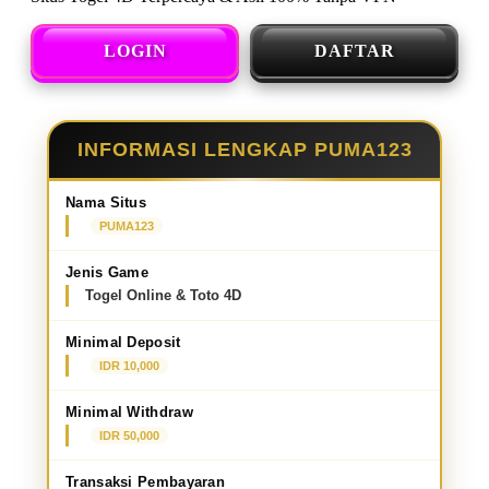
LOGIN
DAFTAR
INFORMASI LENGKAP PUMA123
Nama Situs
PUMA123
Jenis Game
Togel Online & Toto 4D
Minimal Deposit
IDR 10,000
Minimal Withdraw
IDR 50,000
Transaksi Pembayaran