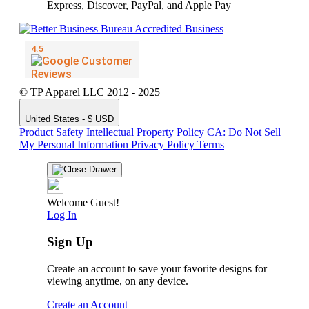
© TP Apparel LLC 2012 - 2025
United States - $ USD
Product Safety
Intellectual Property Policy
CA: Do Not Sell
My Personal Information
Privacy Policy
Terms
Welcome Guest!
Log In
Sign Up
Create an account to save your favorite designs for
viewing anytime, on any device.
Create an Account